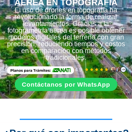
AÉREA EN TOPOGRAFÍA
El uso de drones en topografía ha
revolucionado la forma de realizar
levantamientos. Gracias a la
fotogrametría aérea es posible obtener
modelos digitales del terreno con gran
precisión, reduciendo tiempos y costos
en comparación con métodos
tradicionales.
Contáctanos por WhatsApp